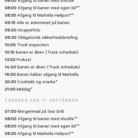
08:00
Afgang til banen med shuttle**
08:00
Afgang til banen med egen bil**
08:30
Afgang til Marbella Heliport**
09:15
Alle er ankommet på banen
09:20
Gruppefoto
09:30
Obligatorisk sikkerhedsbriefing
10:00
Track inspection
10:15
Banen er åben (Track schedule)
13:00
Frokost
14:00
Banen er åben (Track schedule)
16:00
Banen lukker afgang til Marbella
20:30
Cocktails og snacks*
21:00
Middag*
TORSDAG DEN 11. SEPTEMBER
07:00
Morgenmad på Sea Grill
08:00
Afgang til banen med shuttle**
08:00
Afgang til banen med egen bil**
08:30
Afgang til Marbella Heliport**