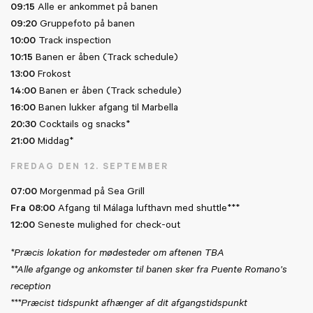
09:15
Alle er ankommet på banen
09:20
Gruppefoto på banen
10:00
Track inspection
10:15
Banen er åben (Track schedule)
13:00
Frokost
14:00
Banen er åben (Track schedule)
16:00
Banen lukker afgang til Marbella
20:30
Cocktails og snacks*
21:00
Middag*
FREDAG DEN 12. SEPTEMBER
07:00
Morgenmad på Sea Grill
Fra 08:00
Afgang til Málaga lufthavn med shuttle***
12:00
Seneste mulighed for check-out
*Præcis lokation for mødesteder om aftenen TBA
**Alle afgange og ankomster til banen sker fra Puente Romano’s
reception
***Præcist tidspunkt afhænger af dit afgangstidspunkt