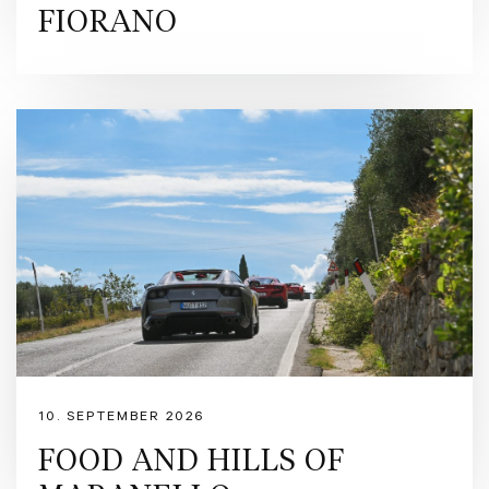
FIORANO
Audi Phone Box
Audi Smartphone Interface
Audi Komfortnøgle
El-justerbart RS sportsrat beklædt i alcantara med varme og shift-paddles
Audi Virtual Cockpit Plus med RS grafik
MMI Navigation Plus med MMI Touch Response
Audi Connect Navigation & Infotainment Plus
Elektrisk bagklap
10. SEPTEMBER 2026
Soft-close på dørene
FOOD AND HILLS OF