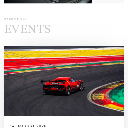
Drivhjul
4
RS Designpakke, rød
KM/l
9,8
KOMMENDE
Rudelister i blanksort
EVENTS
Vægt
2.090
Sorte tagrælinger
Længde
500
Assistentpakke Tour
Bredde
195
Assistentpakke City
Højde
146
Head-up display
HD Matrix-LED-forlygter med Audi Laserlys og dynamisk blinklys
Bang & Olufsen Advanced Sound System med 3D lyd
Elektrisk panorama glassoltag
14. AUGUST 2026