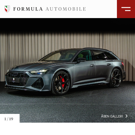
ÅBEN GALLERI
1
/
19