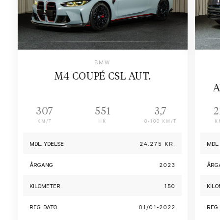
El-justerbare sidespejle med varme, memory, klapfunktion og automatisk
nedblænding
Automatisk nedblændende bakspejl
BMW
4-zone klimaanlæg
M4 COUPÉ CSL AUT.
A
DAB-radio
307
551
3,7
2
Der tages forbehold for tastefejl
KM/T
HK
0-100 KM/T
K
MDL. YDELSE
24.275 KR.
MDL.
ÅRGANG
2023
ÅRG
KILOMETER
150
KIL
REG. DATO
01/01-2022
REG.