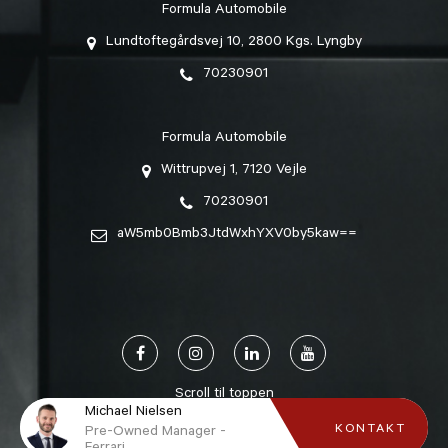
Formula Automobile
Lundtoftegårdsvej 10, 2800 Kgs. Lyngby
70230901
Formula Automobile
Wittrupvej 1, 7120 Vejle
70230901
aW5mb0Bmb3JtdWxhYXV0by5kaw==
Scroll til toppen
Michael Nielsen
KONTAKT
Pre-Owned Manager -