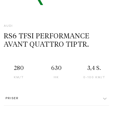
AUDI
RS6 TFSI PERFORMANCE
AVANT QUATTRO TIPTR.
280
630
3,4 S.
KM/T
HK
0-100 KM/T
PRISER
Løbetid
12 måneder