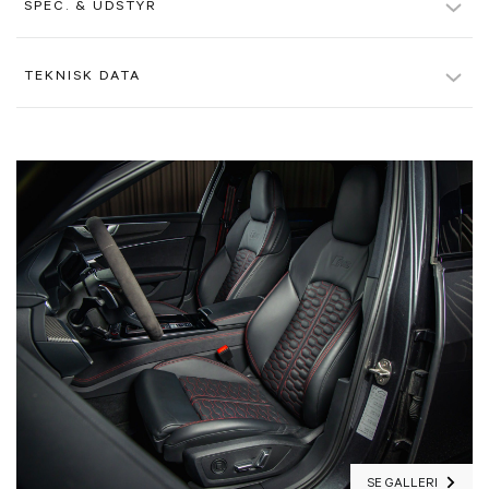
SPEC. & UDSTYR
Indregistreret leasingydelse pr. md.
18.935 kr.
Daytona Grey Pearl Effect (grå perlelakering)
TEKNISK DATA
Førstegangsydelse
120.175 kr.
Perforeret Valcona læderinteriør i sort med røde honeycomb kontrastsyninger
Farve
Gråmetal
Samlet ydelse
347.395 kr.
El-justerbare RS Sportssæder med varme, ventilation og lændestøtte
Motor
4,0
Restværdi (ekskl. moms)
646.000 kr.
Førersæde med memory
Døre
5
Kaskoforsikring er inkluderet
Ja
22" RS Design aluminiumsfælge i matgrå
Gear
8
Vejhjælp og glasskadeforsikring er inkluderet
Ja
Interiørlister beklædt i carbon
Geartype
A
Alle beløb er inkl. moms, hvis ikke andet er angivet. Der tages
forbehold for evt. tastefejl.
Belyste indstigningslister med "RS6"-logo
Motor volumen
3.996
Himmel beklædt i sort stof
Cylindre
8
Sort Optikpakke
SE GALLERI