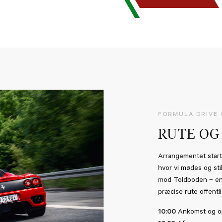
FORMULA DRIVE 
RUTE OG
Arrangementet starte
hvor vi mødes og stil
mod Toldboden – en 
præcise rute offentl
10:00
Ankomst og op