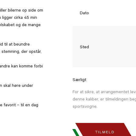
ller bilerne op side om
Dato
 ligger cirka 45 min
selskabet og de mange
d til at beundre
Sted
 stemning, der opstår,
 andre kan komme forbi
Særligt
en skal høre under
For at sikre, at arrangementet le
denne kaliber, er tilmeldingen be
e favorit – til en dag
sportsvogne.
TILMELD