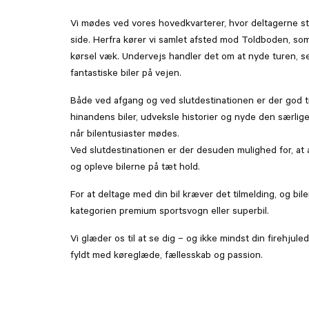
Vi mødes ved vores hovedkvarterer, hvor deltagerne sti
side. Herfra kører vi samlet afsted mod Toldboden, som
kørsel væk. Undervejs handler det om at nyde turen, 
fantastiske biler på vejen.
Både ved afgang og ved slutdestinationen er der god ti
hinandens biler, udveksle historier og nyde den særlige
når bilentusiaster mødes.
Ved slutdestinationen er der desuden mulighed for, at
og opleve bilerne på tæt hold.
For at deltage med din bil kræver det tilmelding, og bil
kategorien premium sportsvogn eller superbil.
Vi glæder os til at se dig – og ikke mindst din firehjuled
fyldt med køreglæde, fællesskab og passion.