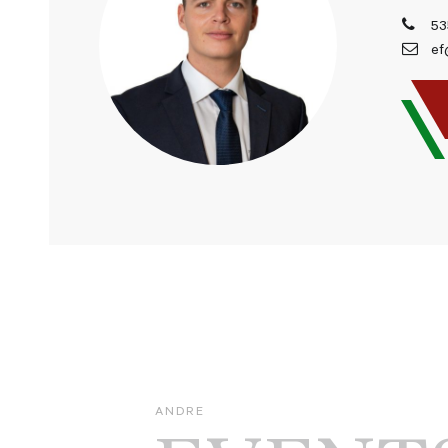
53
ef
ANDRE