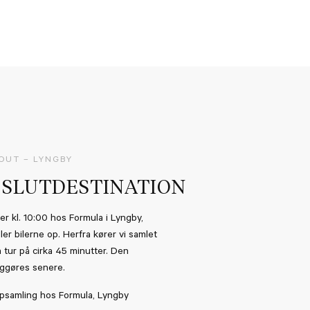
OUT – LYNGBY
 SLUTDESTINATION
r kl. 10:00 hos Formula i Lyngby,
ler bilerne op. Herfra kører vi samlet
tur på cirka 45 minutter. Den
iggøres senere.
samling hos Formula, Lyngby