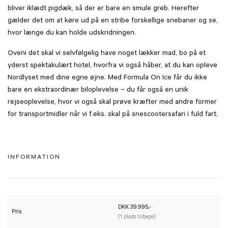
bliver iklædt pigdæk, så der er bare en smule greb. Herefter
gælder det om at køre ud på en stribe forskellige snebaner og se,
hvor længe du kan holde udskridningen.
Oveni det skal vi selvfølgelig have noget lækker mad, bo på et
yderst spektakulært hotel, hvorfra vi også håber, at du kan opleve
Nordlyset med dine egne øjne. Med Formula On Ice får du ikke
bare en ekstraordinær biloplevelse – du får også en unik
rejseoplevelse, hvor vi også skal prøve kræfter med andre former
for transportmidler når vi f.eks. skal på snescootersafari i fuld fart.
INFORMATION
DKK 39.995,-
Pris
(1 plads tilbage)