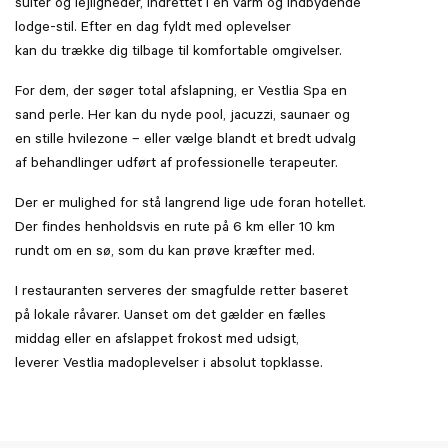
suiter og lejligheder, indrettet i en varm og indbydende
lodge-stil. Efter en dag fyldt med oplevelser
kan du trække dig tilbage til komfortable omgivelser.
For dem, der søger total afslapning, er Vestlia Spa en
sand perle. Her kan du nyde pool, jacuzzi, saunaer og
en stille hvilezone – eller vælge blandt et bredt udvalg
af behandlinger udført af professionelle terapeuter.
Der er mulighed for stå langrend lige ude foran hotellet.
Der findes henholdsvis en rute på 6 km eller 10 km
rundt om en sø, som du kan prøve kræfter med.
I restauranten serveres der smagfulde retter baseret
på lokale råvarer. Uanset om det gælder en fælles
middag eller en afslappet frokost med udsigt,
leverer Vestlia madoplevelser i absolut topklasse.