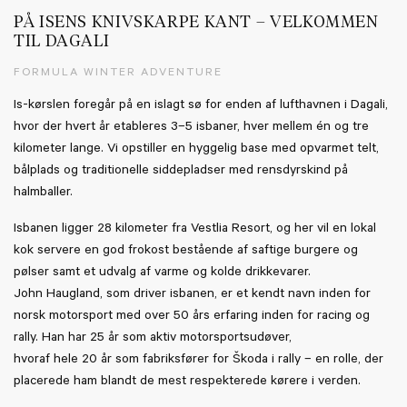
PÅ ISENS KNIVSKARPE KANT – VELKOMMEN
TIL DAGALI
FORMULA WINTER ADVENTURE
Is-kørslen foregår på en islagt sø for enden af lufthavnen i Dagali,
hvor der hvert år etableres 3–5 isbaner, hver mellem én og tre
kilometer lange. Vi opstiller en hyggelig base med opvarmet telt,
bålplads og traditionelle siddepladser med rensdyrskind på
halmballer.
Isbanen ligger 28 kilometer fra Vestlia Resort, og her vil en lokal
kok servere en god frokost bestående af saftige burgere og
pølser samt et udvalg af varme og kolde drikkevarer.
John Haugland, som driver isbanen, er et kendt navn inden for
norsk motorsport med over 50 års erfaring inden for racing og
rally. Han har 25 år som aktiv motorsportsudøver,
hvoraf hele 20 år som fabriksfører for Škoda i rally – en rolle, der
placerede ham blandt de mest respekterede kørere i verden.