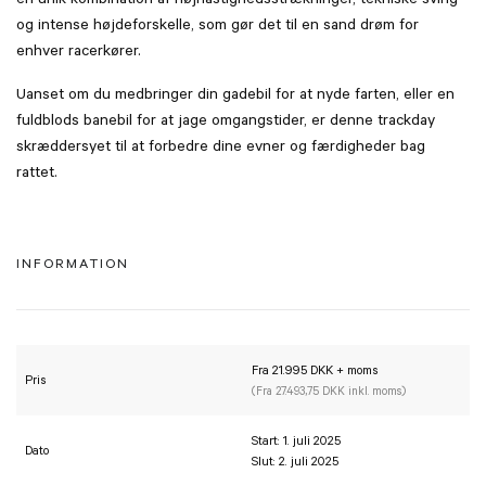
en unik kombination af højhastighedsstrækninger, tekniske sving
og intense højdeforskelle, som gør det til en sand drøm for
enhver racerkører.
Uanset om du medbringer din gadebil for at nyde farten, eller en
fuldblods banebil for at jage omgangstider, er denne trackday
skræddersyet til at forbedre dine evner og færdigheder bag
rattet.
INFORMATION
Fra 21.995 DKK + moms
Pris
(Fra 27.493,75 DKK inkl. moms)
Start: 1. juli 2025
Dato
Slut: 2. juli 2025