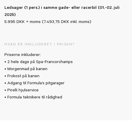
Ledsager (1 pers.) i samme gade- eller racerbil (01.-02. juli
2025)
5.995 DKK + moms (7.493,75 DKK inkl. moms)
HVAD ER INKLUDERET I PRISEN?
Priserne inkluderer:
• 2 hele dage på Spa-Francorchamps
• Morgenmad på banen
• Frokost på banen
• Adgang til Formula’s pitgarager
• Pirelli hjulservice
• Formula teknikere til rådighed