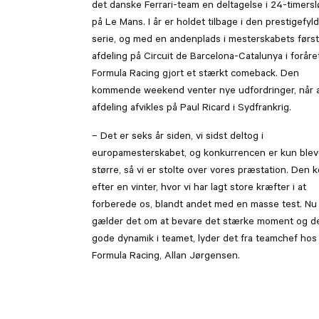
det danske Ferrari-team en deltagelse i 24-timers
på Le Mans. I år er holdet tilbage i den prestigefyl
serie, og med en andenplads i mesterskabets førs
afdeling på Circuit de Barcelona-Catalunya i foråre
Formula Racing gjort et stærkt comeback. Den
kommende weekend venter nye udfordringer, når 
afdeling afvikles på Paul Ricard i Sydfrankrig.
– Det er seks år siden, vi sidst deltog i
europamesterskabet, og konkurrencen er kun blev
større, så vi er stolte over vores præstation. Den
efter en vinter, hvor vi har lagt store kræfter i at
forberede os, blandt andet med en masse test. Nu
gælder det om at bevare det stærke moment og d
gode dynamik i teamet, lyder det fra teamchef hos
Formula Racing, Allan Jørgensen.