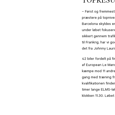
TOPRESU
– Først og fremmest e
præstere på topniveau
Barcelona skyldes en
under løbet fokusere
sikkert gennem trafi
til Frankrig, har vi 
det fra Johnny Laur
42 biler fordelt på fi
af European Le Mans
kæmpe mod 11 andre 
gang med træning fr
kvalifikationen finder
timer lange ELMS-løb
klokken 11.30. Løbet