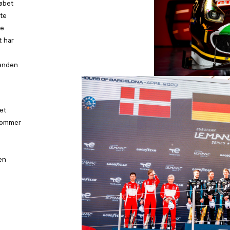
løbet
dte
te
t har
anden
et
 kommer
en