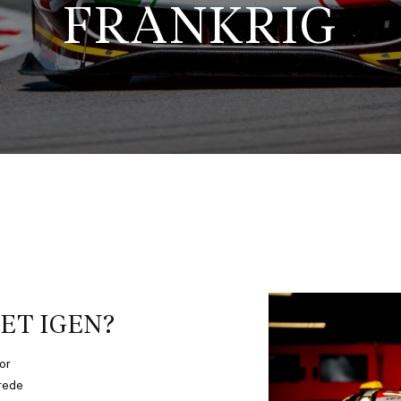
FRANKRIG
ET IGEN?
or
rede