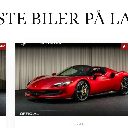
STE BILER PÅ L
GBY
FERRARI