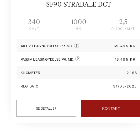
SF90 STRADALE DCT
340
1000
2,5
KM/T
HK
0-100 KM/T
?
AKTIV LEASINGYDELSE PR. MD.
59.495 KR.
?
PASSIV LEASINGYDELSE PR. MD.
18.495 KR.
KILOMETER
2.166
REG. DATO
31/05-2023
KONTAKT
SE DETALJER