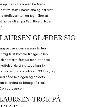
me op igen i European Le Mans
dt fra start i Barcelona og har vist
ts titelfavoritter, og jeg håber at
t holde stilen på Paul Ricard, lyder
en.
LAURSEN GLÆDER SIG
lang pause siden sæsonstarten i
r mig til at komme tilbage i bilen
isk at starte året ud med et podie,
kuffelse, da vi sluttede kun 1,4
et var mit første løb i en GTE-bil, og
s med både min egen og holdets
em til endnu et forsøg på Paul
a Conrad Laursen.
LAURSEN TROR PÅ