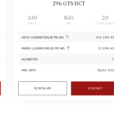
296 GTS DCT
330
830
2,9
KM/T
HK
0-100 KM/
?
AKTIV LEASINGYDELSE PR. MD.
103.495 K
?
PASSIV LEASINGYDELSE PR. MD.
21.295 K
KILOMETER
REG. DATO
18/02-20
KONTAKT
SE DETALJER