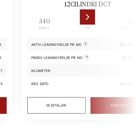
12CILINDRI DCT
340
830
2,9
T
KM/T
HK
0-100 K
?
R.
AKTIV LEASINGYDELSE PR. MD.
124.495
?
R.
PASSIV LEASINGYDELSE PR. MD.
24.295
77
KILOMETER
25
REG. DATO
04/04-
KONTAKT
SE DETALJER