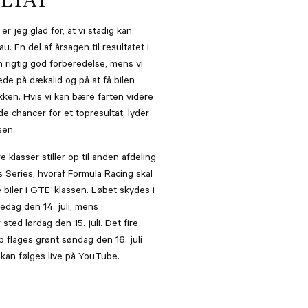
LTAT
r jeg glad for, at vi stadig kan
. En del af årsagen til resultatet i
 rigtig god forberedelse, mens vi
de på dækslid og på at få bilen
kken. Hvis vi kan bære farten videre
gode chancer for et topresultat, lyder
sen.
re klasser stiller op til anden afdeling
 Series, hvoraf Formula Racing skal
biler i GTE-klassen. Løbet skydes i
edag den 14. juli, mens
 sted lørdag den 15. juli. Det fire
 flages grønt søndag den 16. juli
 kan følges live på YouTube.