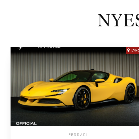
NYE
LYN
FERRARI